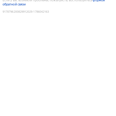
Если у вас возникли проблемы, пожалуйста, воспользуйтесь
формой
обратной связи
9178796200829912029
:
1786042163