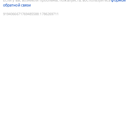
Если у вас возникли проблемы, пожалуйста, воспользуйтесь
формой
обратной связи
9194066671769485588
:
1786269711