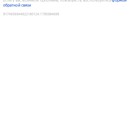
Если у вас возникли проблемы, пожалуйста, воспользуйтесь
формой
обратной связи
9174939844922180124
:
1785984699