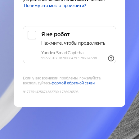
Почему это могло произойти?
Если у вас возникли проблемы, пожалуйста,
воспользуйтесь
формой обратной связи
9177751425674382730
:
1786026595