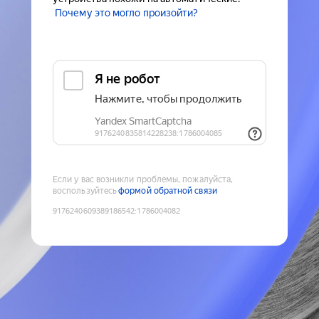
Почему это могло произойти?
Если у вас возникли проблемы, пожалуйста,
воспользуйтесь
формой обратной связи
9176240609389186542
:
1786004082