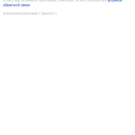
Если у вас возникли проблемы, пожалуйста, воспользуйтесь
формой
обратной связи
9199294465228543668
:
1786347611