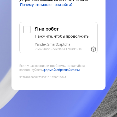
Почему это могло произойти?
Если у вас возникли проблемы, пожалуйста,
воспользуйтесь
формой обратной связи
9176707863847373413
:
1786011044