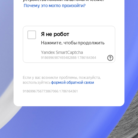
Почему это могло произойти?
Если у вас возникли проблемы, пожалуйста,
воспользуйтесь
формой обратной связи
9186996756773867066
:
1786164361