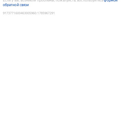
Если у вас возникли проблемы, пожалуйста, воспользуйтесь
формой
обратной связи
9173771600463005960
:
1785967291