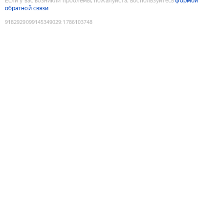
Если у вас возникли проблемы, пожалуйста, воспользуйтесь
формой
обратной связи
9182929099145349029
:
1786103748