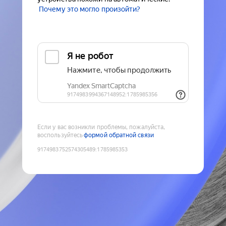
Почему это могло произойти?
Если у вас возникли проблемы, пожалуйста,
воспользуйтесь
формой обратной связи
9174983752574305489
:
1785985353