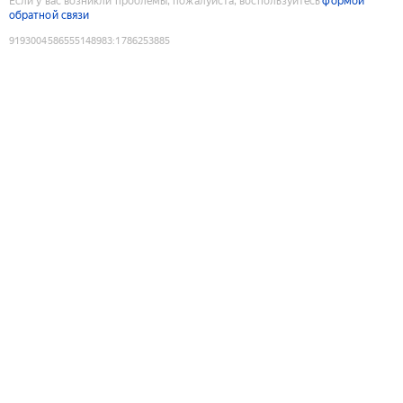
Если у вас возникли проблемы, пожалуйста, воспользуйтесь
формой
обратной связи
9193004586555148983
:
1786253885