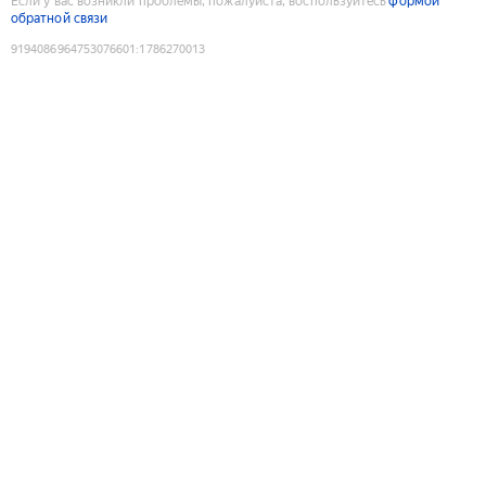
Если у вас возникли проблемы, пожалуйста, воспользуйтесь
формой
обратной связи
9194086964753076601
:
1786270013