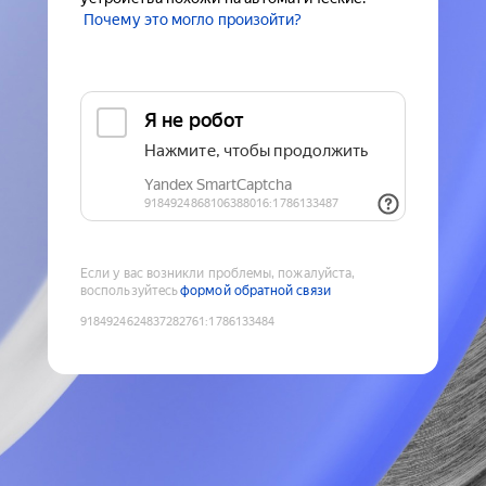
Почему это могло произойти?
Если у вас возникли проблемы, пожалуйста,
воспользуйтесь
формой обратной связи
9184924624837282761
:
1786133484