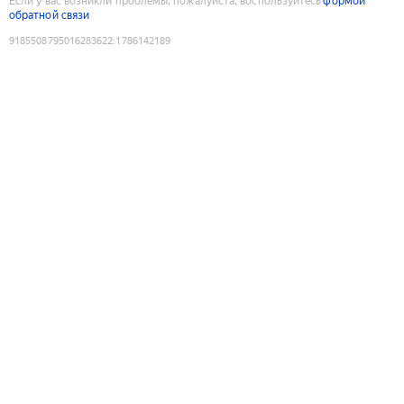
Если у вас возникли проблемы, пожалуйста, воспользуйтесь
формой
обратной связи
9185508795016283622
:
1786142189