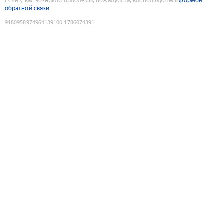
Если у вас возникли проблемы, пожалуйста, воспользуйтесь
формой
обратной связи
9180958974964139100
:
1786074391