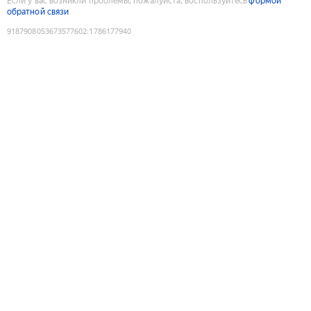
Если у вас возникли проблемы, пожалуйста, воспользуйтесь
формой
обратной связи
9187908053673577602
:
1786177940