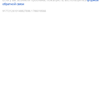
Если у вас возникли проблемы, пожалуйста, воспользуйтесь
формой
обратной связи
9177212610148827696
:
1786018566