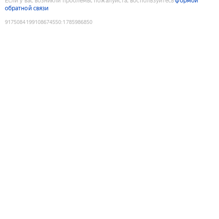
Если у вас возникли проблемы, пожалуйста, воспользуйтесь
формой
обратной связи
9175084199108674550
:
1785986850