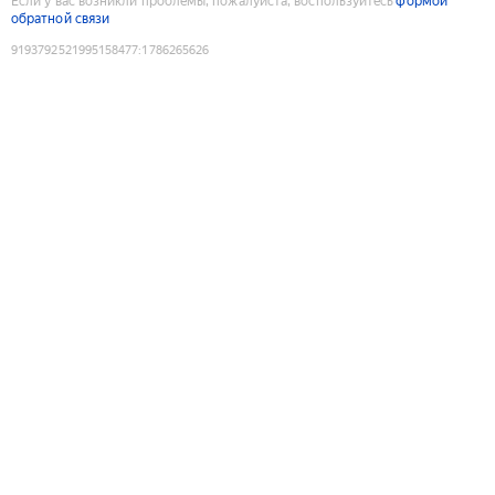
Если у вас возникли проблемы, пожалуйста, воспользуйтесь
формой
обратной связи
9193792521995158477
:
1786265626