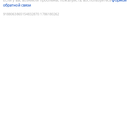
Если у вас возникли проблемы, пожалуйста, воспользуйтесь
формой
обратной связи
9188063865154832870
:
1786180262