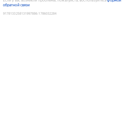
Если у вас возникли проблемы, пожалуйста, воспользуйтесь
формой
обратной связи
9178133258131997886
:
1786032284