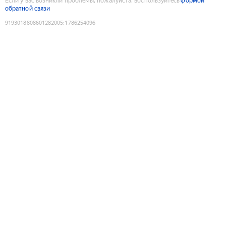
Если у вас возникли проблемы, пожалуйста, воспользуйтесь
формой
обратной связи
9193018808601282005
:
1786254096