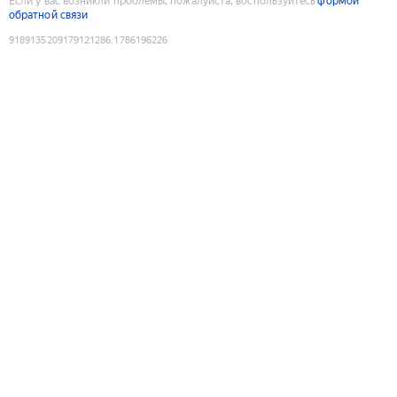
Если у вас возникли проблемы, пожалуйста, воспользуйтесь
формой
обратной связи
9189135209179121286
:
1786196226