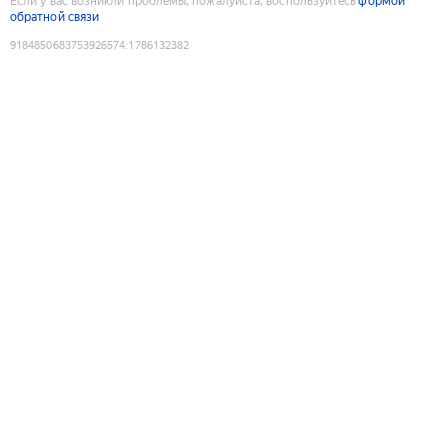
Если у вас возникли проблемы, пожалуйста, воспользуйтесь
формой
обратной связи
9184850683753926574
:
1786132382