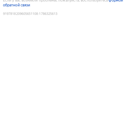
Если у вас возникли проблемы, пожалуйста, воспользуйтесь
формой
обратной связи
9197818209605651108
:
1786325613