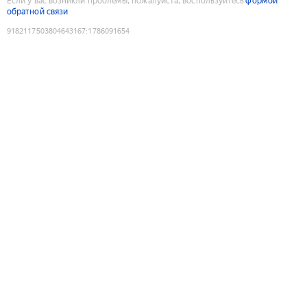
Если у вас возникли проблемы, пожалуйста, воспользуйтесь
формой
обратной связи
9182117503804643167
:
1786091654