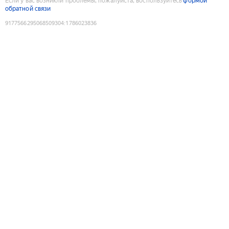
Если у вас возникли проблемы, пожалуйста, воспользуйтесь
формой
обратной связи
9177566295068509304
:
1786023836