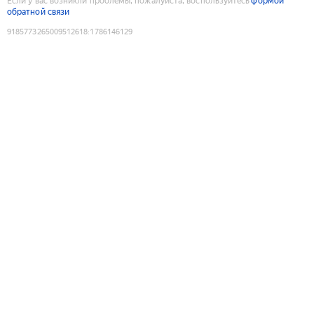
Если у вас возникли проблемы, пожалуйста, воспользуйтесь
формой
обратной связи
9185773265009512618
:
1786146129