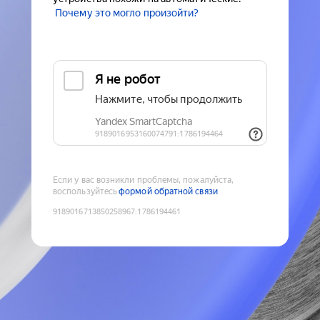
Почему это могло произойти?
Если у вас возникли проблемы, пожалуйста,
воспользуйтесь
формой обратной связи
9189016713850258967
:
1786194461