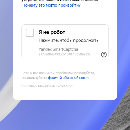
Почему это могло произойти?
Если у вас возникли проблемы, пожалуйста,
воспользуйтесь
формой обратной связи
9175908221467495756
:
1785999129