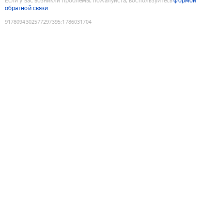
Если у вас возникли проблемы, пожалуйста, воспользуйтесь
формой
обратной связи
9178094302577297395
:
1786031704