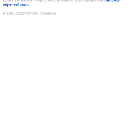
Если у вас возникли проблемы, пожалуйста, воспользуйтесь
формой
обратной связи
9193953628231697819
:
1786268026