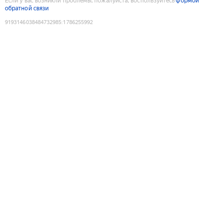
Если у вас возникли проблемы, пожалуйста, воспользуйтесь
формой
обратной связи
9193146038484732985
:
1786255992