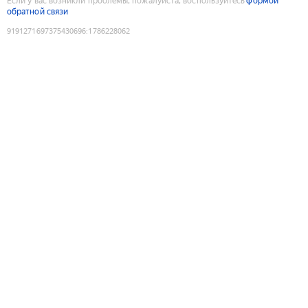
Если у вас возникли проблемы, пожалуйста, воспользуйтесь
формой
обратной связи
9191271697375430696
:
1786228062