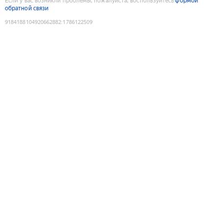
Если у вас возникли проблемы, пожалуйста, воспользуйтесь
формой
обратной связи
9184188104920662882
:
1786122509