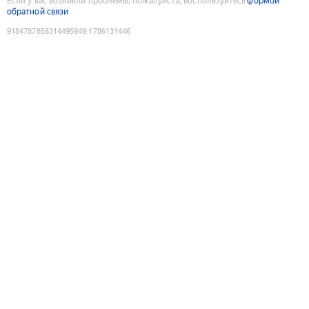
Если у вас возникли проблемы, пожалуйста, воспользуйтесь
формой
обратной связи
9184787858314495949
:
1786131446