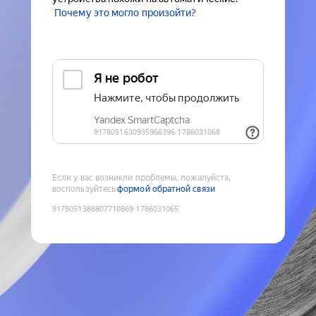
Почему это могло произойти?
Если у вас возникли проблемы, пожалуйста,
воспользуйтесь
формой обратной связи
9178051388807710869
:
1786031065