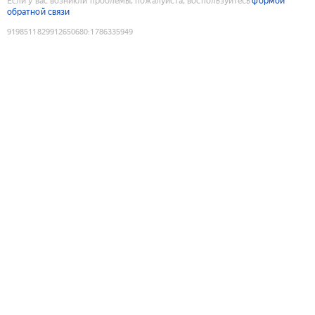
Если у вас возникли проблемы, пожалуйста, воспользуйтесь
формой
обратной связи
9198511829912650680
:
1786335949