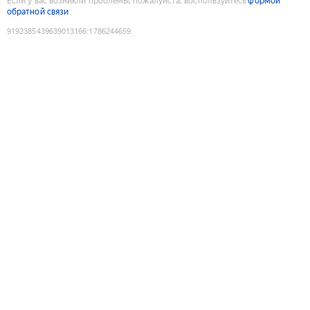
Если у вас возникли проблемы, пожалуйста, воспользуйтесь
формой
обратной связи
9192385439639013166
:
1786244659