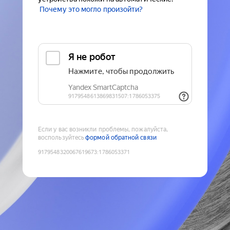
Почему это могло произойти?
Если у вас возникли проблемы, пожалуйста,
воспользуйтесь
формой обратной связи
9179548320067619673
:
1786053371