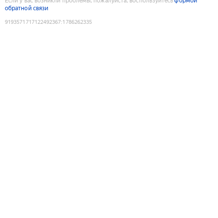
Если у вас возникли проблемы, пожалуйста, воспользуйтесь
формой
обратной связи
9193571717122492367
:
1786262335