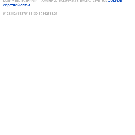
Если у вас возникли проблемы, пожалуйста, воспользуйтесь
формой
обратной связи
9193302661379131139
:
1786258326