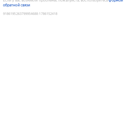
Если у вас возникли проблемы, пожалуйста, воспользуйтесь
формой
обратной связи
9186195263799954688
:
1786152418