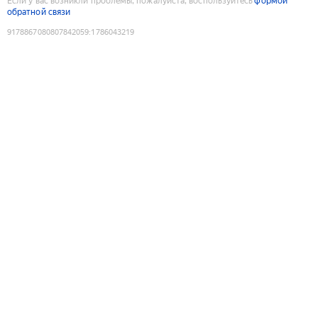
Если у вас возникли проблемы, пожалуйста, воспользуйтесь
формой
обратной связи
9178867080807842059
:
1786043219