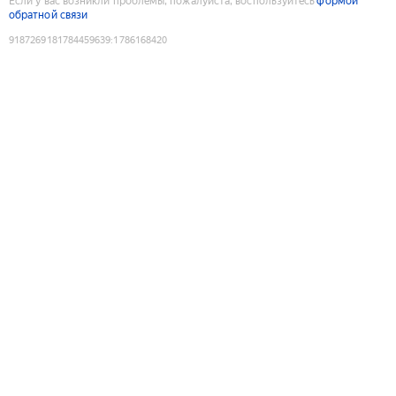
Если у вас возникли проблемы, пожалуйста, воспользуйтесь
формой
обратной связи
9187269181784459639
:
1786168420