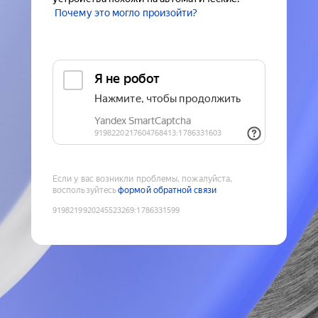
Почему это могло произойти?
Если у вас возникли проблемы, пожалуйста,
воспользуйтесь
формой обратной связи
9198219920245523269
:
1786331599