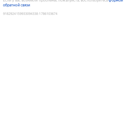
Если у вас возникли проблемы, пожалуйста, воспользуйтесь
формой
обратной связи
9182924159933094338
:
1786103674