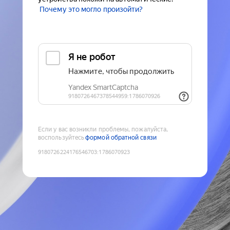
Почему это могло произойти?
Если у вас возникли проблемы, пожалуйста,
воспользуйтесь
формой обратной связи
9180726224176546703
:
1786070923