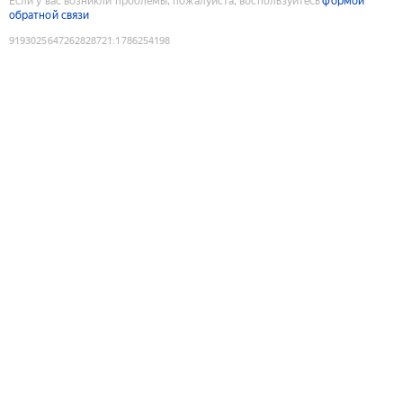
Если у вас возникли проблемы, пожалуйста, воспользуйтесь
формой
обратной связи
9193025647262828721
:
1786254198